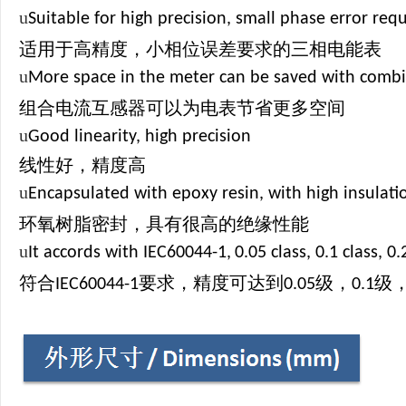
u
Suitable for high precision, small phase error
req
适用于高
精度，小相位误差
要求的三相电能表
u
More space in the meter can be saved with comb
组合电流互感器可以为电表节省更多空间
u
Good linearity, high precision
线性好，精度高
u
Encapsulated with
epoxy
resin, with
high insulat
密封，具有很高的绝缘性能
环氧树脂
u
It accords with
IEC60044-1
,
0.05 class, 0.1 class, 0
要求，精度可达到
级，
级
符合
IEC60044-1
0.05
0.1