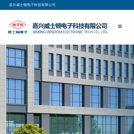
嘉兴威士顿电子科技有限公司发布社会责任报告
嘉兴威士顿电子科技有限公司
嘉兴威士顿电子科技有限公司发布企业质量诚信报告
热烈祝贺: “威士顿电子”成立10周年！
热烈祝贺嘉兴威士顿电子科技有限公司成为“高新技术企业”
运用信息科技力量 关爱老年人安全
博敏电子技术工艺获各界认可
北京电子科技职业学院师生“亚龙杯”全国智能楼宇和电梯安装维修职业技
能竞赛中获奖
2012年第二十四届中国电工仪器仪表发展论坛暨展会
2016第三十二届中国电工仪器仪表产业发展技术研讨会、展会暨中国仪器
仪表行业协会电工仪器仪表分会第六届理事会
公司三个新级新产品通过验收
公司作为行业标准的主要起草单位，参加了新的微型电流互感器和微型电
压互感器标准的修订
公司又一款新产品通过国家电工仪器仪表质量监督检验中心的检测
威士顿互感器经国家权威机构检验合格
热烈祝贺嘉兴威士顿电子科技有限公司成为“推进质量兴企，打造诚信自
律”协办单位
热烈祝贺嘉兴威士顿电子科技有限公司网站正式开通
2012年第二十四届中国电工仪器仪表发展论坛暨展会
WSD-701 微型电流互感器/Current Transformer
WSD-702 微型电流互感器/Current Transformer
WSD-703 微型电流互感器/Current Transformer
WSD-703P 微型电流互感器/Current Transformer
WSD-704 微型电流互感器/Current Transformer
WSD-705 微型电流互感器/Current Transformer
WSD-706 微型电流互感器/Current Transformer
WSD-707 微型电流互感器/Current Transformer
WSD-707-U 微型电流互感器/Current Transformer
WSD-708-U 微型电流互感器/Current Transformer